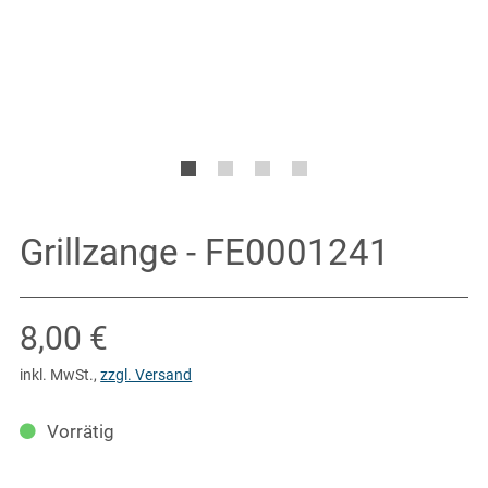
Grillzange - FE0001241
Verkaufspreis: 8,00 €
8,00 €
inkl. MwSt.
,
zzgl. Versand
Vorrätig