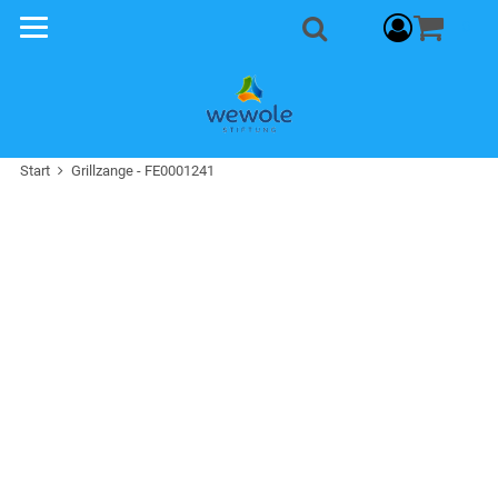
Warenkorb
0
Suche
Start
Grillzange - FE0001241