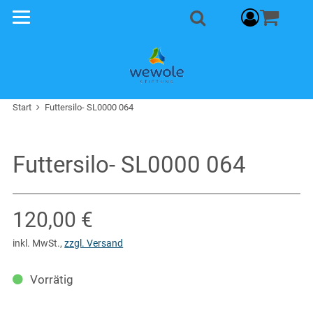
Warenkorb
0
Suche
Start
Futtersilo- SL0000 064
Futtersilo- SL0000 064
Verkaufspreis: 120,00 €
120,00 €
inkl. MwSt.
,
zzgl. Versand
Vorrätig