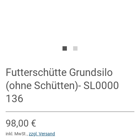
Futterschütte Grundsilo
(ohne Schütten)- SL0000
136
Verkaufspreis: 98,00 €
98,00 €
inkl. MwSt.
,
zzgl. Versand