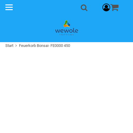
Warenkorb
0
Suche
Start
Feuerkorb Bonsai- FE0000 450