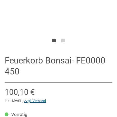
Feuerkorb Bonsai- FE0000
450
Verkaufspreis: 100,10 €
100,10 €
inkl. MwSt.
,
zzgl. Versand
Vorrätig