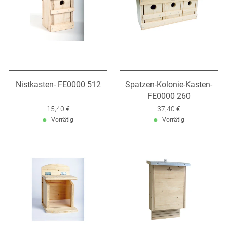
Nistkasten- FE0000 512
Spatzen-Kolonie-Kasten-
FE0000 260
Verkaufspreis: 15,40 €
15,40 €
Verkaufspreis: 37,40 €
37,40 €
Vorrätig
Vorrätig