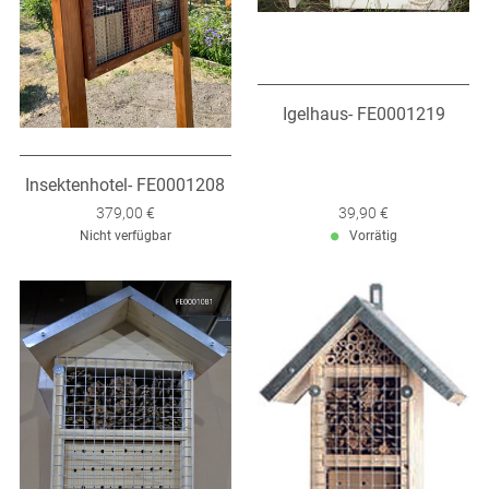
Igelhaus- FE0001219
Insektenhotel- FE0001208
Verkaufspreis: 379,00 €
379,00 €
Verkaufspreis: 39,90 €
39,90 €
Nicht verfügbar
Vorrätig