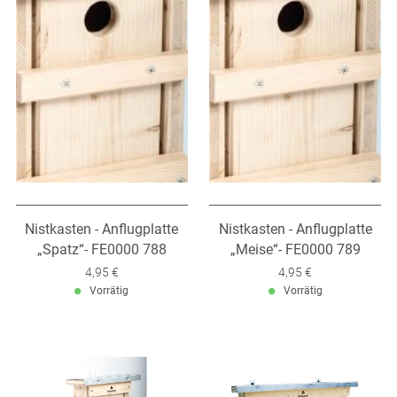
Nistkasten - Anflugplatte
Nistkasten - Anflugplatte
„Spatz“- FE0000 788
„Meise“- FE0000 789
Verkaufspreis: 4,95 €
4,95 €
Verkaufspreis: 4,95 €
4,95 €
Vorrätig
Vorrätig